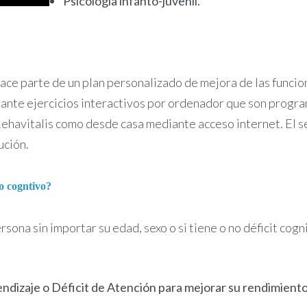
Psicología infanto-juvenil.
hace parte de un plan personalizado de mejora de las funci
ante ejercicios interactivos por ordenador que son progra
 Rehavitalis como desde casa mediante acceso internet. El 
ución.
to cogntivo?
ersona sin importar su edad, sexo o si tiene o no déficit co
ndizaje o Déficit de Atención para mejorar su rendimient