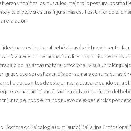
uerza y tonifica los músculos, mejora la postura, aporta fle
te y cuerpo, y crea una figura más estiliza. Uniendo el dina
la relajación.
deal para estimular al bebé a través del movimiento, la músi
izan favorece la interactuación directa y activa de las madr
 trabajo de las áreas motora, emocional, visual, prelenguaje
en grupo que se realiza un día por semana con una duración d
arrollo de los hitos de esta primera etapa, creando para el
 requiere una participación activa del acompañante del beb
tar junto a él todo el mundo nuevo de experiencias por des
 Doctora en Psicología (cum laude) Bailarina Profesional