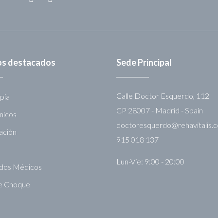
ios destacados
Sede Principal
Calle Doctor Esquerdo, 112
pia
CP 28007 - Madrid - Spain
nicos
doctoresquerdo@rehavitalis.
tación
915 018 137
Lun-Vie: 9:00 - 20:00
ados Médicos
e Choque