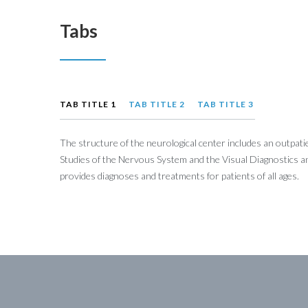
Tabs
TAB TITLE 1
TAB TITLE 2
TAB TITLE 3
The structure of the neurological center includes an outpat
Studies of the Nervous System and the Visual Diagnostics a
provides diagnoses and treatments for patients of all ages.