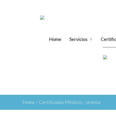
Home
Servicios
Certifi
Home
/
Certificados Médicos
/
prensa